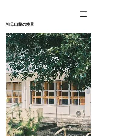
祖母山麓の校景